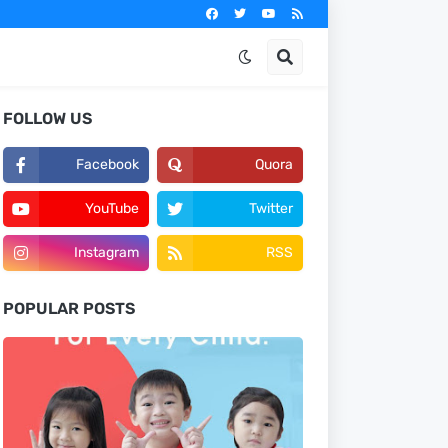
FOLLOW US
Facebook
Quora
YouTube
Twitter
Instagram
RSS
POPULAR POSTS