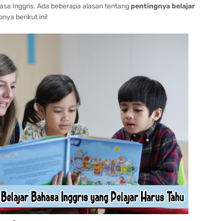
asa Inggris. Ada beberapa alasan tentang
pentingnya belajar
nya berikut ini!