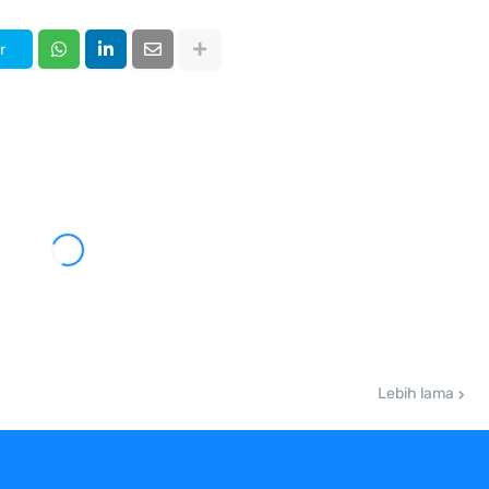
r
Lebih lama