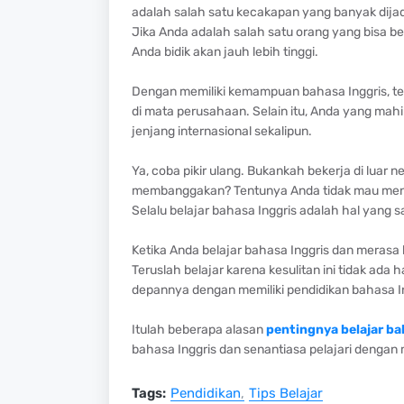
adalah salah satu kecakapan yang banyak dijad
Jika Anda adalah salah satu orang yang bisa be
Anda bidik akan jauh lebih tinggi.
Dengan memiliki kemampuan bahasa Inggris, tent
di mata perusahaan. Selain itu, Anda yang mahir
jenjang internasional sekalipun.
Ya, coba pikir ulang. Bukankah bekerja di luar
membanggakan? Tentunya Anda tidak mau menyia
Selalu belajar bahasa Inggris adalah hal yang s
Ketika Anda belajar bahasa Inggris dan merasa 
Teruslah belajar karena kesulitan ini tidak ad
depannya dengan memiliki pendidikan bahasa In
Itulah beberapa alasan
pentingnya belajar ba
bahasa Inggris dan senantiasa pelajari dengan
Tags:
Pendidikan
Tips Belajar