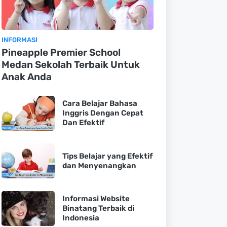
INFORMASI
Pineapple Premier School
Medan Sekolah Terbaik Untuk
Anak Anda
Cara Belajar Bahasa
Inggris Dengan Cepat
Dan Efektif
Tips Belajar yang Efektif
dan Menyenangkan
Informasi Website
Binatang Terbaik di
Indonesia