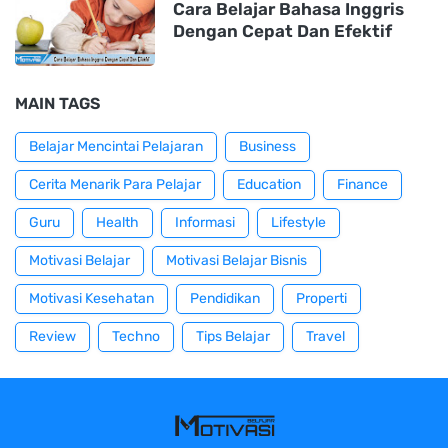
Cara Belajar Bahasa Inggris
Dengan Cepat Dan Efektif
MAIN TAGS
Belajar Mencintai Pelajaran
Business
Cerita Menarik Para Pelajar
Education
Finance
Guru
Health
Informasi
Lifestyle
Motivasi Belajar
Motivasi Belajar Bisnis
Motivasi Kesehatan
Pendidikan
Properti
Review
Techno
Tips Belajar
Travel