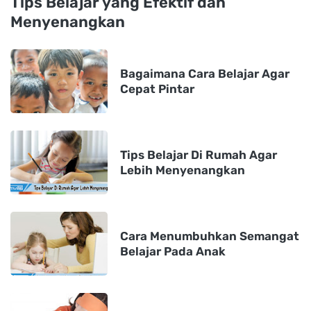
Tips Belajar yang Efektif dan
Menyenangkan
Bagaimana Cara Belajar Agar
Cepat Pintar
Tips Belajar Di Rumah Agar
Lebih Menyenangkan
Cara Menumbuhkan Semangat
Belajar Pada Anak