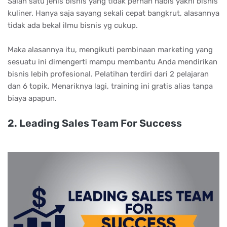
Salah satu jenis bisnis yang tidak pernah habis yakni bisnis
kuliner. Hanya saja sayang sekali cepat bangkrut, alasannya
tidak ada bekal ilmu bisnis yg cukup.
Maka alasannya itu, mengikuti pembinaan marketing yang
sesuatu ini dimengerti mampu membantu Anda mendirikan
bisnis lebih profesional. Pelatihan terdiri dari 2 pelajaran
dan 6 topik. Menariknya lagi, training ini gratis alias tanpa
biaya apapun.
2. Lеаdіng Sаlеѕ Tеаm Fоr Suссеѕѕ