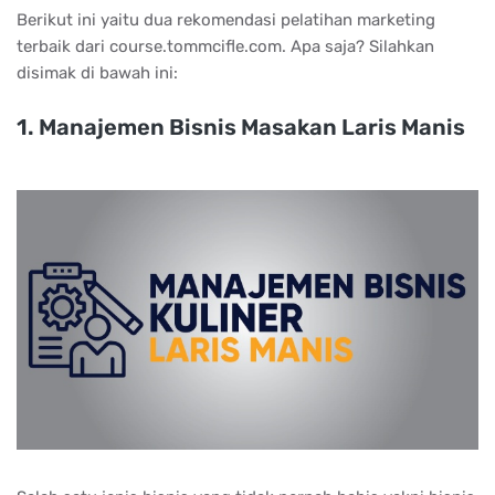
Berikut ini yaitu dua rekomendasi pelatihan marketing
terbaik dari course.tommcifle.com. Apa saja? Silahkan
disimak di bawah ini:
1. Mаnаjеmеn Bіѕnіѕ Mаѕаkаn Lаrіѕ Mаnіѕ