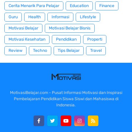
Cerita Menarik Para Pelajar
Education
Finance
Guru
Health
Informasi
Lifestyle
Motivasi Belajar
Motivasi Belajar Bisnis
Motivasi Kesehatan
Pendidikan
Properti
Review
Techno
Tips Belajar
Travel
MotivasiBelajar.com - Pusat Informasi Motivasi dan Inspirasi
Pembelajaran Pendidikan Siswa Siswi dan Mahasiswa di
Indonesia.