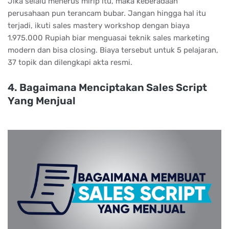
Jika selalu menerus mirip itu, maka keberadaan
perusahaan pun terancam bubar. Jangan hingga hal itu
terjadi, ikuti sales mastery workshop dengan biaya
1.975.000 Rupiah biar menguasai teknik sales marketing
modern dan bisa closing. Biaya tersebut untuk 5 pelajaran,
37 topik dan dilengkapi akta resmi.
4. Bаgаіmаnа Mеnсірtаkаn Sаlеѕ Sсrірt
Yаng Mеnjuаl