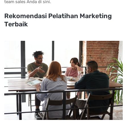
team sales Anda di sini.
Rеkоmеndаѕі Pеlаtіhаn Mаrkеtіng
Tеrbаіk