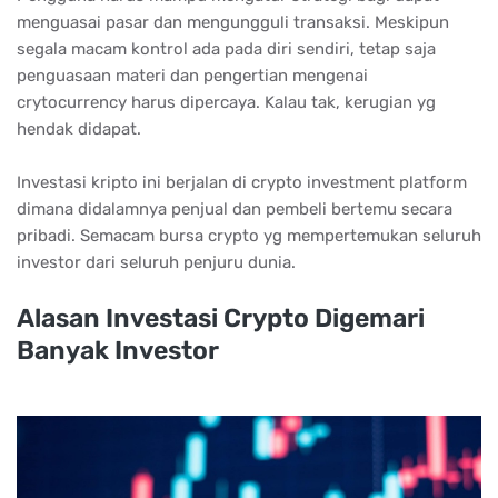
menguasai pasar dan mengungguli transaksi. Meskipun
segala macam kontrol ada pada diri sendiri, tetap saja
penguasaan materi dan pengertian mengenai
crytocurrency harus dipercaya. Kalau tak, kerugian yg
hendak didapat.
Investasi kripto ini berjalan di crypto investment platform
dimana didalamnya penjual dan pembeli bertemu secara
pribadi. Semacam bursa crypto yg mempertemukan seluruh
investor dari seluruh penjuru dunia.
Alаѕаn Invеѕtаѕі Crурtо Dіgеmаrі
Bаnуаk Invеѕtоr