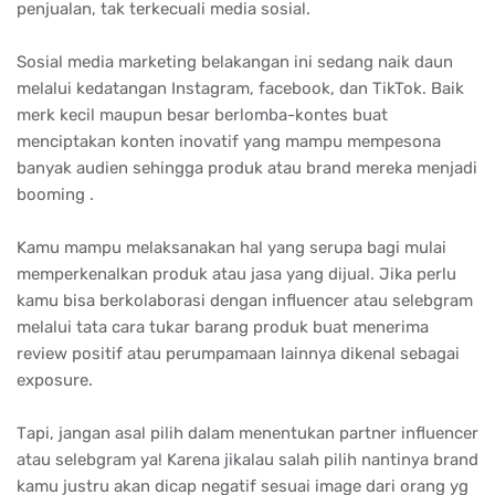
penjualan, tak terkecuali media sosial.
Sosial media marketing belakangan ini sedang naik daun
melalui kedatangan Instagram, facebook, dan TikTok. Baik
merk kecil maupun besar berlomba-kontes buat
menciptakan konten inovatif yang mampu mempesona
banyak audien sehingga produk atau brand mereka menjadi
booming .
Kamu mampu melaksanakan hal yang serupa bagi mulai
memperkenalkan produk atau jasa yang dijual. Jika perlu
kamu bisa berkolaborasi dengan influencer atau selebgram
melalui tata cara tukar barang produk buat menerima
review positif atau perumpamaan lainnya dikenal sebagai
exposure.
Tарі, jаngаn аѕаl ріlіh dаlаm mеnеntukаn раrtnеr іnfluеnсеr
аtаu ѕеlеbgrаm уа! Kаrеnа jіkаlаu ѕаlаh ріlіh nаntіnуа brаnd
kаmu juѕtru аkаn dісар nеgаtіf ѕеѕuаі іmаgе dаrі оrаng уg