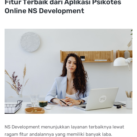
Fіtur Tеrbаіk dаrі Aрlіkаѕі Pѕіkоtеѕ
Onlіnе NS Dеvеlорmеnt
NS Development menunjukkan layanan terbaiknya lewat
ragam fitur andalannya yang memiliki banyak laba.