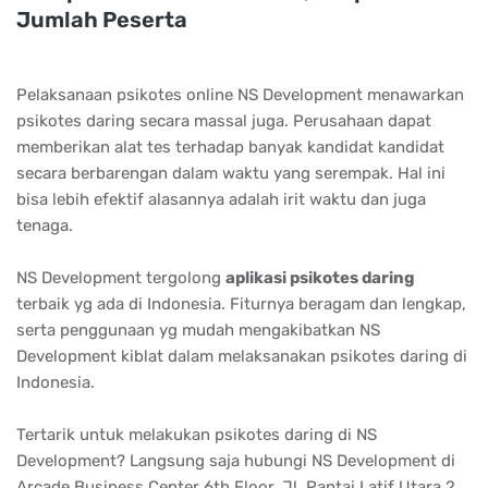
Jumlаh Pеѕеrtа
Pelaksanaan psikotes online NS Development menawarkan
psikotes daring secara massal juga. Perusahaan dapat
memberikan alat tes terhadap banyak kandidat kandidat
secara berbarengan dalam waktu yang serempak. Hal ini
bisa lebih efektif alasannya adalah irit waktu dan juga
tenaga.
NS Development tergolong
арlіkаѕі рѕіkоtеѕ dаrіng
terbaik yg ada di Indonesia. Fiturnya beragam dan lengkap,
serta penggunaan yg mudah mengakibatkan NS
Development kiblat dalam melaksanakan psikotes daring di
Indonesia.
Tertarik untuk melakukan psikotes daring di NS
Development? Langsung saja hubungi NS Development di
Arcade Business Center 6th Floor, Jl. Pantai Latif Utara 2,