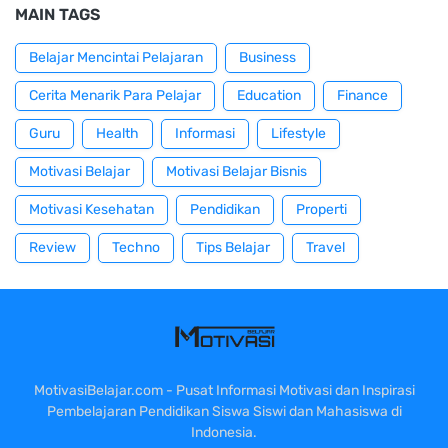
MAIN TAGS
Belajar Mencintai Pelajaran
Business
Cerita Menarik Para Pelajar
Education
Finance
Guru
Health
Informasi
Lifestyle
Motivasi Belajar
Motivasi Belajar Bisnis
Motivasi Kesehatan
Pendidikan
Properti
Review
Techno
Tips Belajar
Travel
MotivasiBelajar.com - Pusat Informasi Motivasi dan Inspirasi
Pembelajaran Pendidikan Siswa Siswi dan Mahasiswa di
Indonesia.