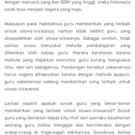
dengan manusia yang ber-SDM yang tinggi, maka Indonesia
kelak bisa menjadi negara yang maju.
Walaupun pada hakikatnya guru memberikan yang terbaik
untuk siswa-siswanya, namun tidak sedikit guru yang
disepelehkan oleh siswa-siswanya. Sebagai contoh, tidak
semua siswa menyukai metode pembelajaran yang
diberikan oleh setiap guru. Mereka beralasan karena
metode yang diajarkan monoton, guru kurang menguasai
ilmu, dan lain sebagainya. Pandangan tersebut sebenarnya
harus segera dihapuskan karena dengan metode apapun,
guru sebenarnya sedang memberikan yang terbaik untuk
siswa-siswanya.
Lantas seperti apakah sosok guru yang benar-benar
memberikan yang terbaik untuk siswa-siswanya? Sosok
guru yang demikian dapat kita lihat dari perilaku keseharian
seorang guru ketika mengajar dan berinteraksi dengan
orang-orang di lingkungan sekitarnya. Sosoknya, ketika