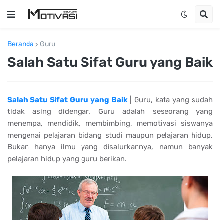
Beranda
Guru
Salah Satu Sifat Guru yang Baik
Salah Satu Sifat Guru yang Baik
| Guru, kata yang sudah
tidak asing didengar. Guru adalah seseorang yang
menempa, mendidik, membimbing, memotivasi siswanya
mengenai pelajaran bidang studi maupun pelajaran hidup.
Bukan hanya ilmu yang disalurkannya, namun banyak
pelajaran hidup yang guru berikan.