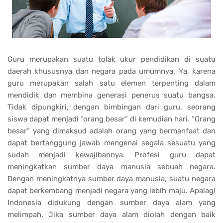
Guru merupakan suatu tolak ukur pendidikan di suatu
daerah khususnya dan negara pada umumnya. Ya, karena
guru merupakan salah satu elemen terpenting dalam
mendidik dan membina generasi penerus suatu bangsa.
Tidak dipungkiri, dengan bimbingan dari guru, seorang
siswa dapat menjadi “orang besar” di kemudian hari. “Orang
besar” yang dimaksud adalah orang yang bermanfaat dan
dapat bertanggung jawab mengenai segala sesuatu yang
sudah menjadi kewajibannya. Profesi guru dapat
meningkatkan sumber daya manusia sebuah negara.
Dengan meningkatnya sumber daya manusia, suatu negara
dapat berkembang menjadi negara yang lebih maju. Apalagi
Indonesia didukung dengan sumber daya alam yang
melimpah. Jika sumber daya alam diolah dengan baik