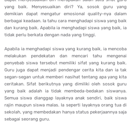
yang baik. Menyesuaikan diri? Ya, sosok guru yang
demikian dapat mengatur emosional quality-nya dalam
berbagai keadaan. Ia tahu cara menghadapi siswa yang baik
dan kurang baik. Apabila ia menghadapi siswa yang baik, ia
tidak perlu berkata dengan nada yang tinggi.
Apabila ia menghadapi siswa yang kurang baik, ia mencoba
melakukan pendekatan dan mencari tahu mengenai
penyebab siswa tersebut memiliki sifat yang kurang baik.
Guru juga dapat menjadi pendengar cerita kita dan ia tak
segan-segan untuk memberi nasihat tentang apa yang kita
ceritakan. Sifat berikutnya yang dimiliki oleh sosok guru
yang baik adalah ia tidak membeda-bedakan siswanya.
Semua siswa dianggap layaknya anak sendiri, baik siswa
rajin maupun siswa malas. Ia seperti layaknya orang tua di
sekolah, yang membedakan hanya status pekerjaannya saja
sebagai seorang guru.