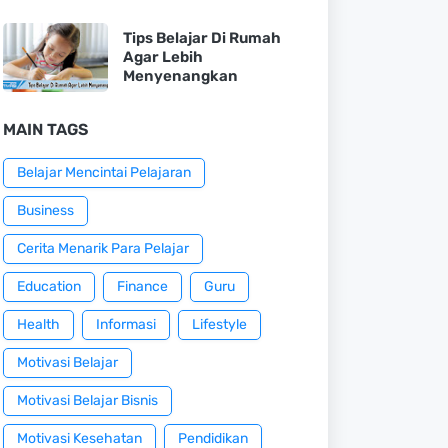
Tips Belajar Di Rumah
Agar Lebih
Menyenangkan
MAIN TAGS
Belajar Mencintai Pelajaran
Business
Cerita Menarik Para Pelajar
Education
Finance
Guru
Health
Informasi
Lifestyle
Motivasi Belajar
Motivasi Belajar Bisnis
Motivasi Kesehatan
Pendidikan