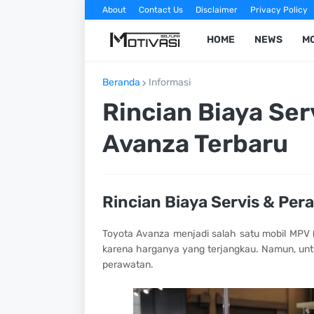
About
Contact Us
Disclaimer
Privacy Policy
HOME
NEWS
MO
Beranda
Informasi
Rincian Biaya Se
Avanza Terbaru
Rincian Biaya Servis & Per
Toyota Avanza menjadi salah satu mobil MPV (M
karena harganya yang terjangkau. Namun, untu
perawatan.