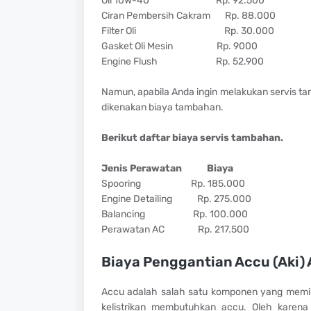
Oli 10W-40
Rp. 92.500
Ciran Pembersih Cakram
Rp. 88.000
Filter Oli
Rp. 30.000
Gasket Oli Mesin
Rp. 9000
Engine Flush
Rp. 52.900
Namun, apabila Anda ingin melakukan servis tam
dikenakan biaya tambahan.
Berikut daftar biaya servis tambahan.
Jenis Perawatan
Biaya
Spooring
Rp. 185.000
Engine Detailing
Rp. 275.000
Balancing
Rp. 100.000
Perawatan AC
Rp. 217.500
Biaya Penggantian Accu (Aki)
Accu adalah salah satu komponen yang memil
kelistrikan membutuhkan accu. Oleh karena