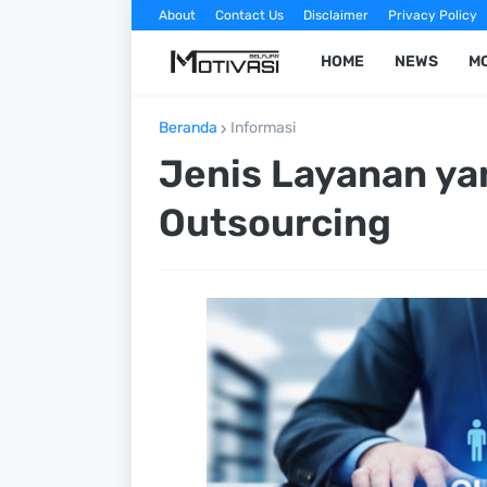
About
Contact Us
Disclaimer
Privacy Policy
HOME
NEWS
MO
Beranda
Informasi
Jenis Layanan ya
Outsourcing