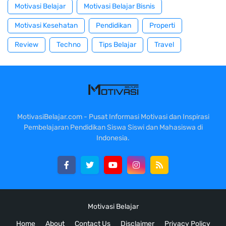
Motivasi Belajar
Motivasi Belajar Bisnis
Motivasi Kesehatan
Pendidikan
Properti
Review
Techno
Tips Belajar
Travel
MotivasiBelajar.com - Pusat Informasi Motivasi dan Inspirasi
Pembelajaran Pendidikan Siswa Siswi dan Mahasiswa di
Indonesia.
Motivasi Belajar
Home
About
Contact Us
Disclaimer
Privacy Policy