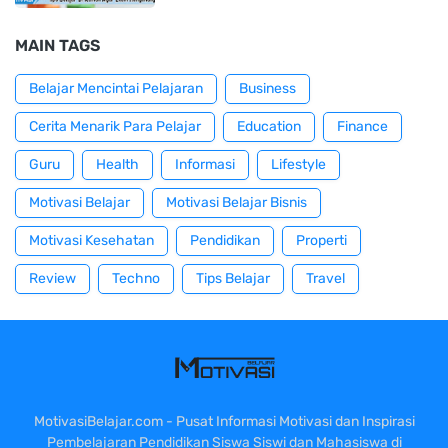
MAIN TAGS
Belajar Mencintai Pelajaran
Business
Cerita Menarik Para Pelajar
Education
Finance
Guru
Health
Informasi
Lifestyle
Motivasi Belajar
Motivasi Belajar Bisnis
Motivasi Kesehatan
Pendidikan
Properti
Review
Techno
Tips Belajar
Travel
MotivasiBelajar.com - Pusat Informasi Motivasi dan Inspirasi
Pembelajaran Pendidikan Siswa Siswi dan Mahasiswa di