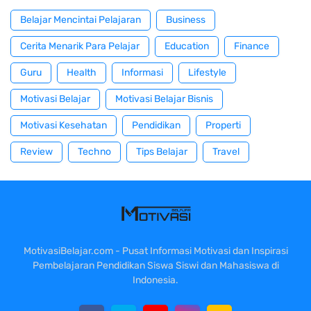
Belajar Mencintai Pelajaran
Business
Cerita Menarik Para Pelajar
Education
Finance
Guru
Health
Informasi
Lifestyle
Motivasi Belajar
Motivasi Belajar Bisnis
Motivasi Kesehatan
Pendidikan
Properti
Review
Techno
Tips Belajar
Travel
MotivasiBelajar.com - Pusat Informasi Motivasi dan Inspirasi
Pembelajaran Pendidikan Siswa Siswi dan Mahasiswa di
Indonesia.