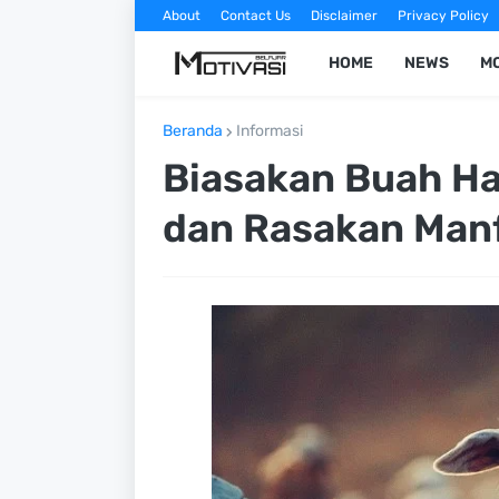
About
Contact Us
Disclaimer
Privacy Policy
HOME
NEWS
MO
Beranda
Informasi
Biasakan Buah Ha
dan Rasakan Man